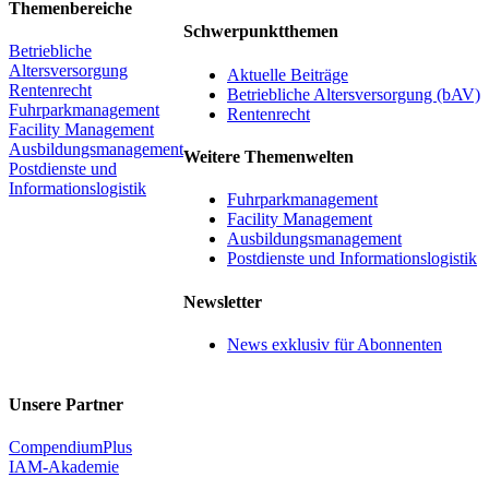
Themenbereiche
Schwerpunktthemen
Betriebliche
Altersversorgung
Aktuelle Beiträge
Rentenrecht
Betriebliche Altersversorgung (bAV)
Fuhrparkmanagement
Rentenrecht
Facility Management
Ausbildungsmanagement
Weitere Themenwelten
Postdienste und
Informationslogistik
Fuhrparkmanagement
Facility Management
Ausbildungsmanagement
Postdienste und Informationslogistik
Newsletter
News exklusiv für Abonnenten
Unsere Partner
CompendiumPlus
IAM-Akademie