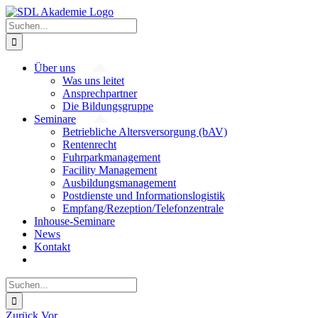
Zum
Inhalt
Suche
springen
nach:
Über uns
Was uns leitet
Ansprechpartner
Die Bildungsgruppe
Seminare
Betriebliche Altersversorgung (bAV)
Rentenrecht
Fuhrparkmanagement
Facility Management
Ausbildungsmanagement
Postdienste und Informationslogistik
Empfang/Rezeption/Telefonzentrale
Inhouse-Seminare
News
Kontakt
Suche
nach:
Zurück
Vor