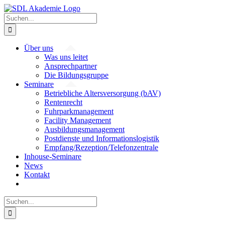
Zum
Inhalt
Suche
springen
nach:
Über uns
Was uns leitet
Ansprechpartner
Die Bildungsgruppe
Seminare
Betriebliche Altersversorgung (bAV)
Rentenrecht
Fuhrparkmanagement
Facility Management
Ausbildungsmanagement
Postdienste und Informationslogistik
Empfang/Rezeption/Telefonzentrale
Inhouse-Seminare
News
Kontakt
Suche
nach: