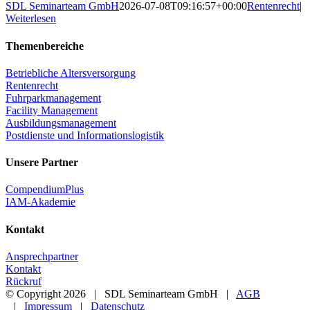
SDL Seminarteam GmbH
2026-07-08T09:16:57+00:00
Rentenrecht
|
Weiterlesen
Themenbereiche
Betriebliche Altersversorgung
Rentenrecht
Fuhrparkmanagement
Facility Management
Ausbildungsmanagement
Postdienste und Informationslogistik
Unsere Partner
CompendiumPlus
IAM-Akademie
Kontakt
Ansprechpartner
Kontakt
Rückruf
© Copyright
2026 | SDL Seminarteam GmbH |
AGB
|
Impressum
|
Datenschutz