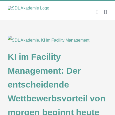
Zum
Inhalt
springen
KI im Facility
Management: Der
entscheidende
Wettbewerbsvorteil von
morgen beginnt heute