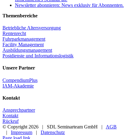
Newsletter abonnieren: News exklusiv für Abonnenten.
Themenbereiche
Betriebliche Altersversorgung
Rentenrecht
Fuhrparkmanagement
Facility Management
Ausbildungsmanagement
Postdienste und Informationslogistik
Unsere Partner
CompendiumPlus
IAM-Akademie
Kontakt
Ansprechpartner
Kontakt
Rückruf
© Copyright
2026 | SDL Seminarteam GmbH |
AGB
|
Impressum
|
Datenschutz
Xing
LinkedIn
Page load link