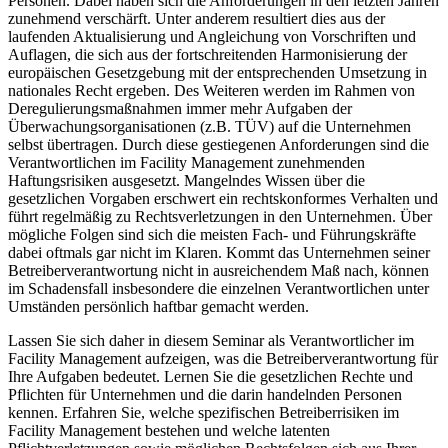
Personen. Dabei haben sich die Anforderungen in den letzten Jahren
zunehmend verschärft. Unter anderem resultiert dies aus der
laufenden Aktualisierung und Angleichung von Vorschriften und
Auflagen, die sich aus der fortschreitenden Harmonisierung der
europäischen Gesetzgebung mit der entsprechenden Umsetzung in
nationales Recht ergeben. Des Weiteren werden im Rahmen von
Deregulierungsmaßnahmen immer mehr Aufgaben der
Überwachungsorganisationen (z.B. TÜV) auf die Unternehmen
selbst übertragen. Durch diese gestiegenen Anforderungen sind die
Verantwortlichen im Facility Management zunehmenden
Haftungsrisiken ausgesetzt. Mangelndes Wissen über die
gesetzlichen Vorgaben erschwert ein rechtskonformes Verhalten und
führt regelmäßig zu Rechtsverletzungen in den Unternehmen. Über
mögliche Folgen sind sich die meisten Fach- und Führungskräfte
dabei oftmals gar nicht im Klaren. Kommt das Unternehmen seiner
Betreiberverantwortung nicht in ausreichendem Maß nach, können
im Schadensfall insbesondere die einzelnen Verantwortlichen unter
Umständen persönlich haftbar gemacht werden.
Lassen Sie sich daher in diesem Seminar als Verantwortlicher im
Facility Management aufzeigen, was die Betreiberverantwortung für
Ihre Aufgaben bedeutet. Lernen Sie die gesetzlichen Rechte und
Pflichten für Unternehmen und die darin handelnden Personen
kennen. Erfahren Sie, welche spezifischen Betreiberrisiken im
Facility Management bestehen und welche latenten