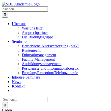
Zum
Inhalt
Suche
springen
nach:
Über uns
Was uns leitet
Ansprechpartner
Die Bildungsgruppe
Seminare
Betriebliche Altersversorgung (bAV)
Rentenrecht
Fuhrparkmanagement
Facility Management
Ausbildungsmanagement
Postdienste und Informationslogistik
Empfang/Rezeption/Telefonzentrale
Inhouse-Seminare
News
Kontakt
Suche
nach:
Laden...