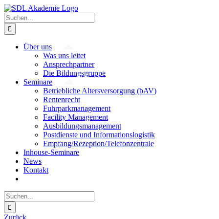
Zum
Inhalt
Suche
springen
nach:
Über uns
Was uns leitet
Ansprechpartner
Die Bildungsgruppe
Seminare
Betriebliche Altersversorgung (bAV)
Rentenrecht
Fuhrparkmanagement
Facility Management
Ausbildungsmanagement
Postdienste und Informationslogistik
Empfang/Rezeption/Telefonzentrale
Inhouse-Seminare
News
Kontakt
Suche
nach:
Zurück