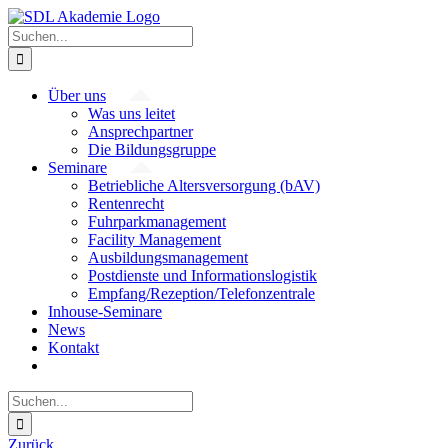
Zum
Inhalt
Suche
springen
nach:
Über uns
Was uns leitet
Ansprechpartner
Die Bildungsgruppe
Seminare
Betriebliche Altersversorgung (bAV)
Rentenrecht
Fuhrparkmanagement
Facility Management
Ausbildungsmanagement
Postdienste und Informationslogistik
Empfang/Rezeption/Telefonzentrale
Inhouse-Seminare
News
Kontakt
Suche
nach:
Zurück