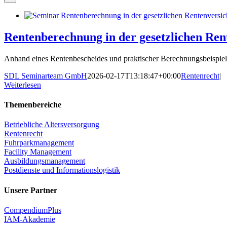
Rentenberechnung in der gesetzlichen Re
Anhand eines Rentenbescheides und praktischer Berechnungsbeispiele 
SDL Seminarteam GmbH
2026-02-17T13:18:47+00:00
Rentenrecht
|
Weiterlesen
Themenbereiche
Betriebliche Altersversorgung
Rentenrecht
Fuhrparkmanagement
Facility Management
Ausbildungsmanagement
Postdienste und Informationslogistik
Unsere Partner
CompendiumPlus
IAM-Akademie