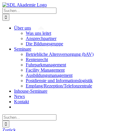
Zum
Inhalt
Suche
springen
nach:
Über uns
Was uns leitet
Ansprechpartner
Die Bildungsgruppe
Seminare
Betriebliche Altersversorgung (bAV)
Rentenrecht
Fuhrparkmanagement
Facility Management
Ausbildungsmanagement
Postdienste und Informationslogistik
Empfang/Rezeption/Telefonzentrale
Inhouse-Seminare
News
Kontakt
Suche
nach:
Zurück