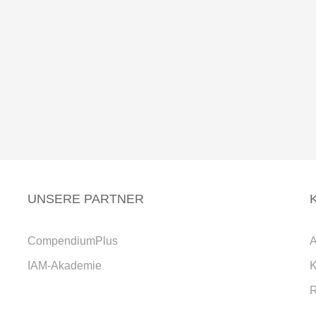
UNSERE PARTNER
CompendiumPlus
A
IAM-Akademie
K
R