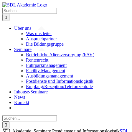
Zum
Inhalt
Suche
springen
nach:
Über uns
Was uns leitet
Ansprechpartner
Die Bildungsgruppe
Seminare
Betriebliche Altersversorgung (bAV)
Rentenrecht
Fuhrparkmanagement
Facility Management
Ausbildungsmanagement
Postdienste und Informationslogistik
Empfang/Rezeption/Telefonzentrale
Inhouse-Seminare
News
Kontakt
Suche
nach:
SDL Akademie, Seminare Postdienste und Informationslogistik
SDL