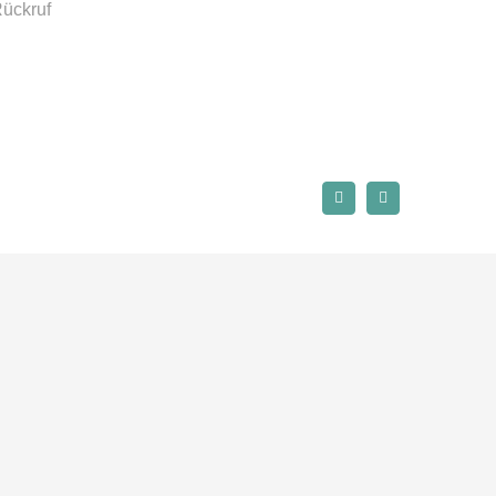
ückruf
Xing
LinkedIn