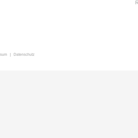
R
ssum
|
Datenschutz