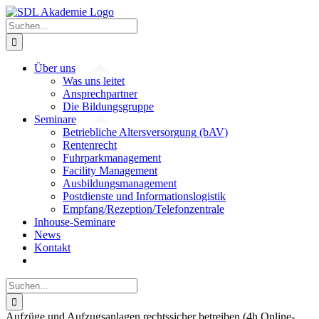
Zum
Inhalt
Suche
springen
nach:
Über uns
Was uns leitet
Ansprechpartner
Die Bildungsgruppe
Seminare
Betriebliche Altersversorgung (bAV)
Rentenrecht
Fuhrparkmanagement
Facility Management
Ausbildungsmanagement
Postdienste und Informationslogistik
Empfang/Rezeption/Telefonzentrale
Inhouse-Seminare
News
Kontakt
Suche
nach:
Aufzüge und Aufzugsanlagen rechtssicher betreiben (4h Online-