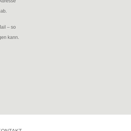
-Adresse
 ab.
ail – so
agen kann.
KONTAKT