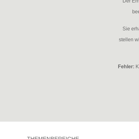
Der Erh
bee
Sie erh
stellen w
Fehler:
Ko
THEMENBEREICHE