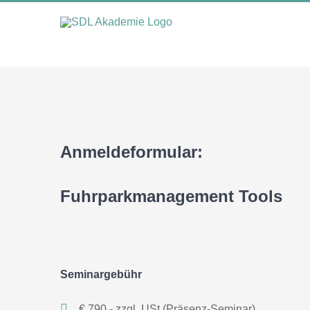
Zum
Inhalt
springen
Anmeldeformular:
Fuhrparkmanagement Tools
Seminargebühr
€ 790,- zzgl. USt (Präsenz-Seminar)