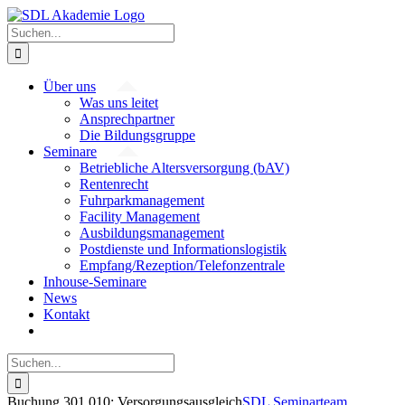
Zum
Inhalt
Suche
springen
nach:
Über uns
Was uns leitet
Ansprechpartner
Die Bildungsgruppe
Seminare
Betriebliche Altersversorgung (bAV)
Rentenrecht
Fuhrparkmanagement
Facility Management
Ausbildungsmanagement
Postdienste und Informationslogistik
Empfang/Rezeption/Telefonzentrale
Inhouse-Seminare
News
Kontakt
Suche
nach:
Buchung 301 010: Versorgungsausgleich
SDL Seminarteam