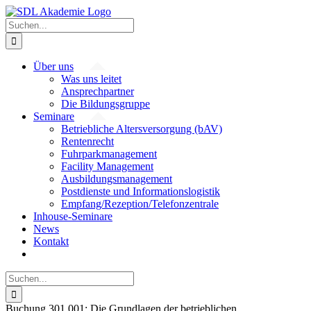
Zum
Inhalt
Suche
springen
nach:
Über uns
Was uns leitet
Ansprechpartner
Die Bildungsgruppe
Seminare
Betriebliche Altersversorgung (bAV)
Rentenrecht
Fuhrparkmanagement
Facility Management
Ausbildungsmanagement
Postdienste und Informationslogistik
Empfang/Rezeption/Telefonzentrale
Inhouse-Seminare
News
Kontakt
Suche
nach:
Buchung 301 001: Die Grundlagen der betrieblichen