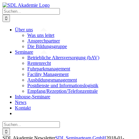
Zum
Inhalt
Suche
springen
nach:
Über uns
Was uns leitet
Ansprechpartner
Die Bildungsgruppe
Seminare
Betriebliche Altersversorgung (bAV)
Rentenrecht
Fuhrparkmanagement
Facility Management
Ausbildungsmanagement
Postdienste und Informationslogistik
Empfang/Rezeption/Telefonzentrale
Inhouse-Seminare
News
Kontakt
Suche
nach:
SDL Akademie Newsletter
SDL Seminarteam GmbH
2018-01-