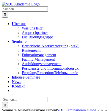
Zum
Inhalt
Suche
springen
nach:
Über uns
Was uns leitet
Ansprechpartner
Die Bildungsgruppe
Seminare
Betriebliche Altersversorgung (bAV)
Rentenrecht
Fuhrparkmanagement
Facility Management
Ausbildungsmanagement
Postdienste und Informationslogistik
Empfang/Rezeption/Telefonzentrale
Inhouse-Seminare
News
Kontakt
Suche
nach:
Seminare Ausbildungsmanagement
SDL Seminarteam GmbH
2025-