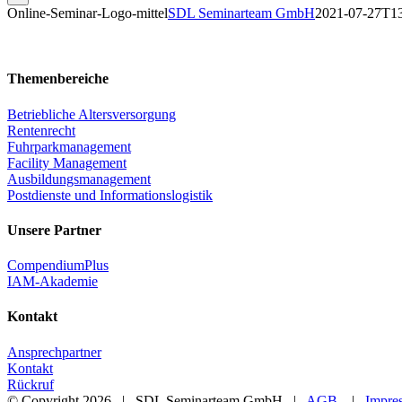
Online-Seminar-Logo-mittel
SDL Seminarteam GmbH
2021-07-27T13
Themenbereiche
Betriebliche Altersversorgung
Rentenrecht
Fuhrparkmanagement
Facility Management
Ausbildungsmanagement
Postdienste und Informationslogistik
Unsere Partner
CompendiumPlus
IAM-Akademie
Kontakt
Ansprechpartner
Kontakt
Rückruf
© Copyright
2026 | SDL Seminarteam GmbH |
AGB
|
Impre