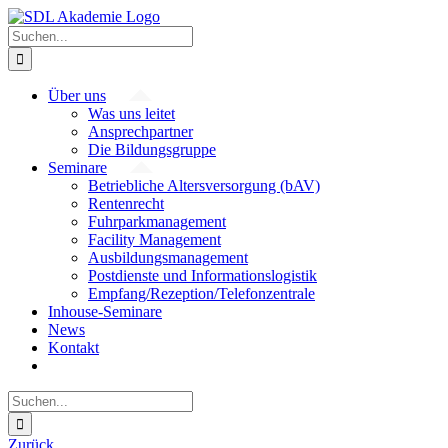
Zum
Inhalt
Suche
springen
nach:
Über uns
Was uns leitet
Ansprechpartner
Die Bildungsgruppe
Seminare
Betriebliche Altersversorgung (bAV)
Rentenrecht
Fuhrparkmanagement
Facility Management
Ausbildungsmanagement
Postdienste und Informationslogistik
Empfang/Rezeption/Telefonzentrale
Inhouse-Seminare
News
Kontakt
Suche
nach:
Zurück