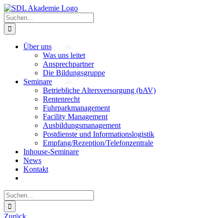
Zum
Inhalt
Suche
springen
nach:
Über uns
Was uns leitet
Ansprechpartner
Die Bildungsgruppe
Seminare
Betriebliche Altersversorgung (bAV)
Rentenrecht
Fuhrparkmanagement
Facility Management
Ausbildungsmanagement
Postdienste und Informationslogistik
Empfang/Rezeption/Telefonzentrale
Inhouse-Seminare
News
Kontakt
Suche
nach:
Zurück