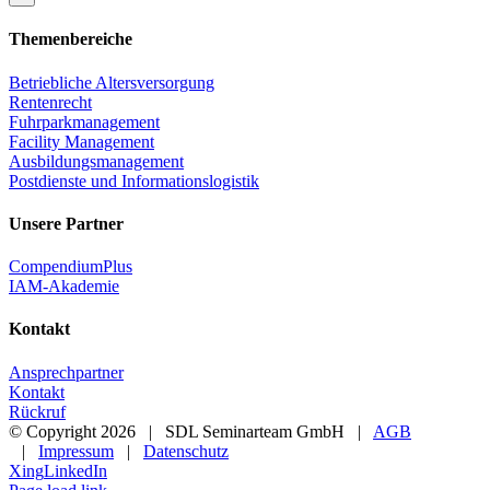
Themenbereiche
Betriebliche Altersversorgung
Rentenrecht
Fuhrparkmanagement
Facility Management
Ausbildungsmanagement
Postdienste und Informationslogistik
Unsere Partner
CompendiumPlus
IAM-Akademie
Kontakt
Ansprechpartner
Kontakt
Rückruf
© Copyright
2026 | SDL Seminarteam GmbH |
AGB
|
Impressum
|
Datenschutz
Xing
LinkedIn